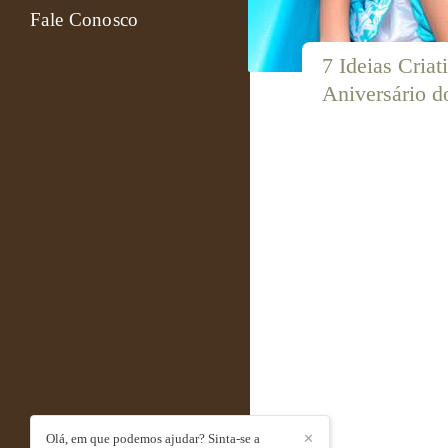
Fale Conosco
7 Ideias Criat
Aniversário d
Olá, em que podemos ajudar? Sinta-se a
✕