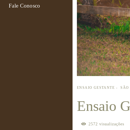
Fale Conosco
ENSAIO GESTANTE
SÃO
Ensaio G
2572
visualizações