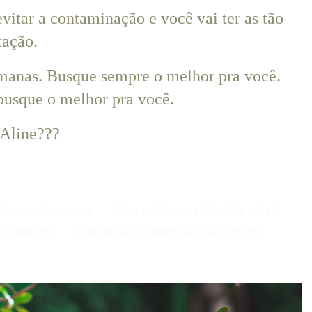
vitar a contaminação e você vai ter as tão
tação.
semanas. Busque sempre o melhor pra você.
busque o melhor pra você.
 Aline???
Gestante Tiradentes
Foto de Gestante São João del rei
 Tiradentes
Fotografia Gestante São João del Rei