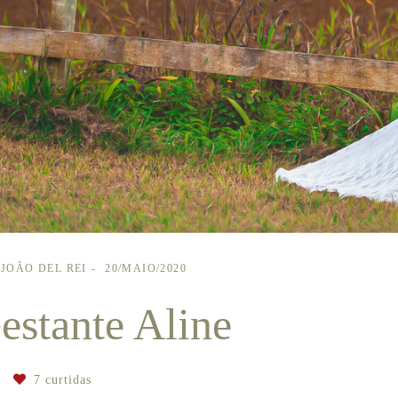
 JOÃO DEL REI
20/MAIO/2020
estante Aline
7
curtidas