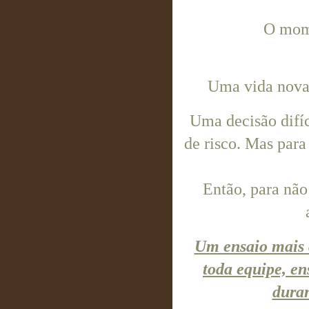
O mome
Uma vida nova,
Uma decisão difíc
de risco. Mas para
Então, para não
Um ensaio mais c
toda equipe, en
duran