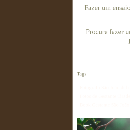
Fazer um ensaio 
Procure fazer u
Tags
Fotografo São João del r
Fotos de Gestante Tirad
Book Gestante São João 