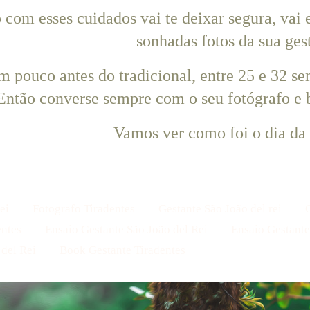
com esses cuidados vai te deixar segura, vai e
sonhadas fotos da sua ges
m pouco antes do tradicional, entre 25 e 32 
Então converse sempre com o seu fotógrafo e 
Vamos ver como foi o dia da
ei
Fotografo Tiradentes
Gestante São João del rei
entes
Ensaio Gestante São João del Rei
Ensaio Gestante
del Rei
Book Gestante Tiradentes