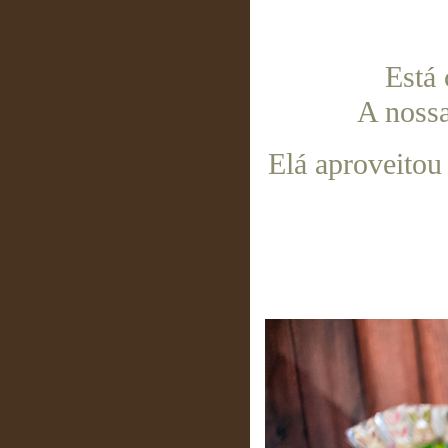
Está 
A nossa
Elá aproveitou