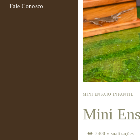
Fale Conosco
MINI ENSAIO INFANTIL
Mini Ens
2400
visualizações