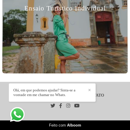
Ensaio Turístico Individual
Olá, em que podemos ajudar? Sinta-se a
✕
vontade em me chamar no Whats.
VITA DEL REI FOTOGRAFIA
/
CONTATO
Feito com
Alboom