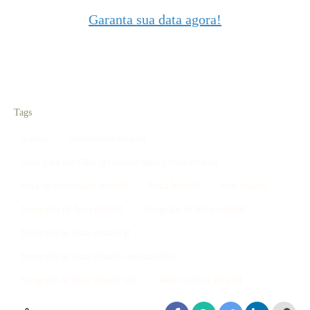
Garanta sua data agora!
Tags
5 dicas
Aniversário Infantil
dicas para seu filho aproveitar mais a festa infantil
festa de aniversario infanitl
Festa Infantil
foto infantil
fotografia de festa infantil
fotografo de festa infantil
fotografo de festa infantil jf
fotografo de festa infantil saojoaodelrei
fotografo de festa infantil sjdr
salão de festa infantil